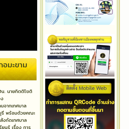
เภอมะขาม
น. นายกิตติโชติ
อง
งานจากเทศบาล
บุรี พร้อมด้วยคณะ
รสังกัดเทศบาล
ยนรู้ เรื่อง การ