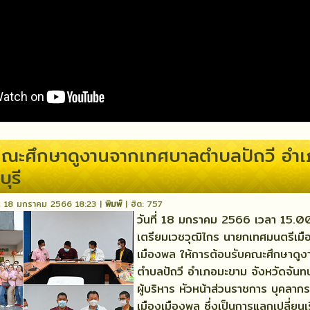
คณะศึกษาดูงานจากเทศบาลตำบลปัถวี อำ
ุรี
พุธ, 18 มกราคม 2566 18:23
|
พิมพ์
| ฮิต: 757
วันที่ 18 มกราคม 2566 เวลา 15.00
เตรียมเวชวุฒิไกร นายกเทศมนตรีเมื
เมืองพล ให้การต้อนรับคณะศึกษาดู
ตำบลปัถวี อำเภอมะขาม จังหวัดจันท
ผู้บริหาร หัวหน้าส่วนราชการ บุคลาก
เมืองเมืองพล ซึ่งเป็นการแลกเปลี่ยนเรี