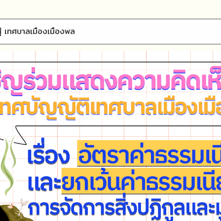
ืองพล