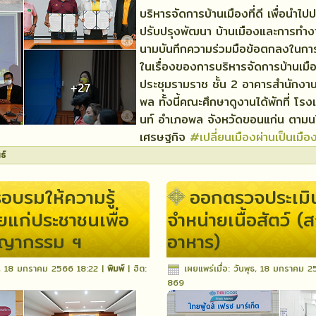
บริหารจัดการบ้านเมืองที่ดี เพื่อนำไปป
ปรับปรุงพัฒนา บ้านเมืองและการทำงา
นามบันทึกความร่วมมือข้อตกลงในการแ
ในเรื่องของการบริหารจัดการบ้านเมือ
ประชุมรามราช ชั้น 2 อาคารสำนักงา
พล ทั้งนี้คณะศึกษาดูงานได้พักที่ โรง
นท์ อำเภอพล จังหวัดขอนแก่น ตามน
เศรษฐกิจ
#เปลี่ยนเมืองผ่านเป็นเมือ
ธ์
อบรมให้ความรู้
ออกตรวจประเมิน
แก่ประชาชนเพื่อ
จำหน่ายเนื้อสัตว์ (
ชญากรรม ฯ
อาหาร)
พุธ, 18 มกราคม 2566 18:22
|
พิมพ์
| ฮิต:
เผยแพร่เมื่อ: วันพุธ, 18 มกราคม 
869