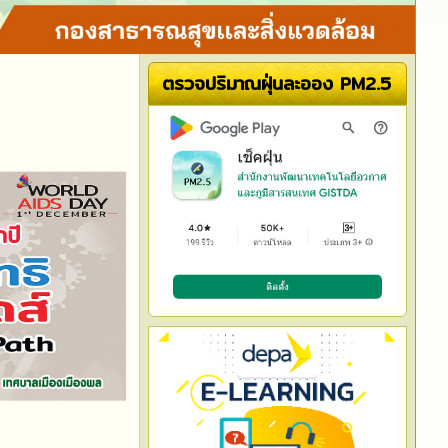
ตรวจปริมาณฝุ่นละออง PM2.5