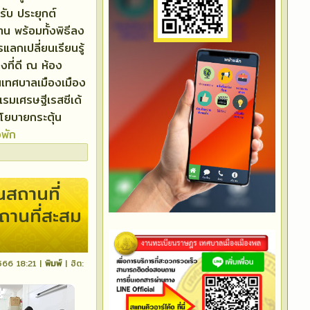
รับ ประยุกต์
น พร้อมทั้งพิธีลง
ลกเปลี่ยนเรียนรู้
งที่ดี ณ ห้อง
นเทศบาลเมืองเมือง
แรมเศรษฐีเรสซีเด้
โยบายกระตุ้น
งพัก
สถานที่
สถานที่สะสม
2566 18:21
|
พิมพ์
| ฮิต: