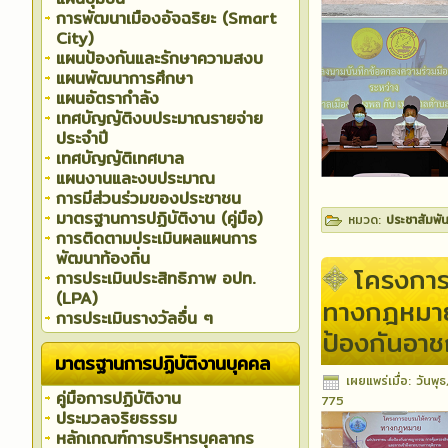
การพัฒนาเมืองอัจฉริยะ (Smart
City)
แผนป้องกันและรักษาความสงบ
แผนพัฒนาการศึกษา
แผนอัตรากำลัง
เทศบัญญัติงบประมาณรายจ่าย
ประจำปี
เทศบัญญัติเทศบาล
แผนงานและงบประมาณ
การมีส่วนร่วมของประชาชน
มาตรฐานการปฏิบัติงาน (คู่มือ)
หมวด:
ประชาสัมพัน
การติดตามประเมินผลแผนการ
พัฒนาท้องถิ่น
โครงการ
การประเมินประสิทธิภาพ อปท.
(LPA)
ทางกฎหมาย
การประเมินรางวัลอื่น ๆ
ป้องกันอา
มาตรฐานการปฏิบัติงานบุคคล
เผยแพร่เมื่อ: วัน
คู่มือการปฏิบัติงาน
775
ประมวลจริยธรรม
หลักเกณฑ์การบริหารบุคลากร