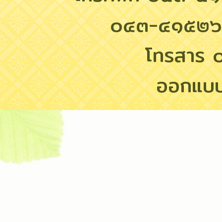
๐๔๓-๔๑๕๒๖
โทรสาร
ออกแบ