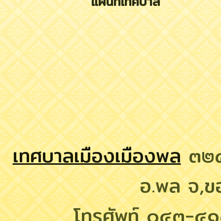
แผนที่เทศบาล
เทศบาลเมืองเมืองพล
๓๒๔ 
อ.พล จ,
โทรศัพท์ ๐๔๓-๔