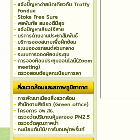
แจ้งปัญหาง่ายนิดเดียวกับ Traffy
Fondue
Stoke Free Sure
พลพ้นภัย สมองดีมีสุข
แจ้งปัญหาเสียงไร้สาย
บริการด้านงานประชาสัมพันธ์
บริการจองสนามเพื่อฝึกซ้อม
ระบบจองรถยนต์ส่วนกลาง
ระบบการจองห้องประชุม
การจองห้องประชุมออนไลน์(Zoom
meeting)
ตรวจสอบข้อมูลทะเบียนการลา
สิ่งแวดล้อมและสภาพภูมิอากาศ
การพัฒนาเมืองสิ่งแวดล้อม
สำนักงานสีเขียว (Green office)
โครงการ อพ.สธ.
ตรวจวัดปริมาณฝุ่นละออง PM2.5
ตรวจวัดคุณภาพน้ำ
ทะเบียนต้นไม้/คาร์บอนฟุตพริ้นท์