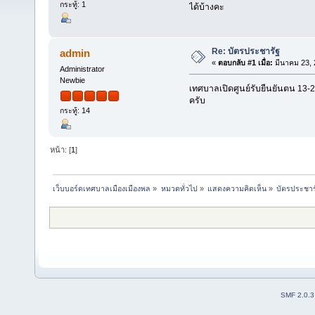
กระทู้: 1
ได้บ้างคะ
Re: บัตรประชารัฐ
admin
«
ตอบกลับ #1 เมื่อ:
มีนาคม 23, 
Administrator
Newbie
เทศบาลเปิดศูนย์รับยืนยันตน 13-21 
ครับ
กระทู้: 14
หน้า: [
1
]
เว็บบอร์ดเทศบาลเมืองเมืองพล
»
หมวดทั่วไป
»
แสดงความคิดเห็น
»
บัตรประชาร
SMF 2.0.3