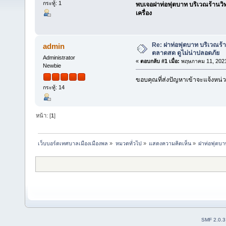
กระทู้: 1
พบเจอฝาท่อฟุตบาท บริเวณร้านวิ
เครื่อง
Re: ฝาท่อฟุตบาท บริเวณร้
admin
ตลาดสด ดูไม่น่าปลอดภัย
Administrator
«
ตอบกลับ #1 เมื่อ:
พฤษภาคม 11, 2021
Newbie
ขอบคุณที่ส่งปัญหาเข้าจะแจ้งหน่ว
กระทู้: 14
หน้า: [
1
]
เว็บบอร์ดเทศบาลเมืองเมืองพล
»
หมวดทั่วไป
»
แสดงความคิดเห็น
»
ฝาท่อฟุตบา
SMF 2.0.3