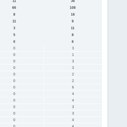
11
36
66
108
8
16
11
9
3
11
5
8
0
6
0
3
0
1
0
3
0
3
0
2
0
2
0
6
0
4
0
4
0
3
0
3
0
4
0
4