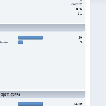
onew32
8.26
1:1
20
มืองพล
3
ผู้อ่านสูงสุด)
43089