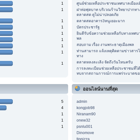
1
ศูนย์ช่วยเหลือประชาชนเทศบาลเมืองเ
1
ฝาท่อฟุตบาท บริเวณร้านวิทยาปากทาง
ตลาดสด ดูไม่น่าปลอดภัย
1
ตลาดสดอาคาร3หนูเยอะมาก
1
บัตรประชารัฐ
1
ยินดีรับข้อความช่วยเหลือกับทางเทศบา
พล
1
สอบถาม เรื่อง งานพระธาตุเมืองพล
1
ท่านสามารถ แจ้งเหตุติดตามข่าวสารไ
1
ทาง
ตลาดหลงละเลิง จัดถึงวันไหนครับ
1
การลงทะเบียนช่วยเหลือประชาชนที่ได
ทบจากสถานการณ์การแพร่ระบาดของ
ออนไลน์นานที่สุด
5
admin
4
kongjob98
1
Niranam90
1
onew32
1
psnlu001
Dinomove
tippizza