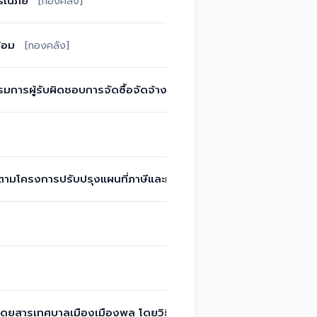
ารณภัย
[กองคลัง]
้อม
[กองคลัง]
การผู้รับผิดชอบการจัดซื้อจัดจ้างและการบริหารงานพัสดุฯ
[กอง
นอกตามโครงการปรับปรุงแผนที่ภาษีและทะเบียนทรัพย์สิน
[กองคลัง]
ผู้โดยสารเทศบาลเมืองเมืองพล โดยวิธีเฉพาะเจาะจง
[ผู้ดูแลระบบ]