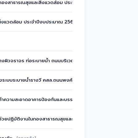
นในกองสาธารณสุขและสิ่งแวดล้อม ประจำปีงบประมาณ 2562
[กองคลั
ะสิ่งแวดล้อม ประจำปีงบประมาณ 2562 จำนวน 4 คน
[กองคลัง]
ร้างผิวจราจร ท่อระบายน้ำ ถนนบริเวณซอยขนส่ง1,2และ4
[กองคลัง]
ุงระบบระบายน้ำรางวี คสล.ถนนพงศ์นพรัตน์
[กองคลัง]
ายนอกทำความสะอาดอาคารป้องกันและบรรเทาสาธาณภัย
[กองคลัง]
นอกช่วยปฏิบัติงานในกองสาธารณสุขและสิ่งแวดล้อม
[กองคลัง]