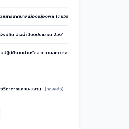
ู้โดยสารเทศบาลเมืองเมืองพล โดยวิธีเฉพาะเจาะจง
[ผู้ดูแลระบบ]
รัพย์สิน ประจำปีงบประมาณ 2561
[กองคลัง]
อกเพื่อปฏิบัติงานด้านรักษาความสะอาดภายในกองวิชาการฯ
[กองคลัง]
กองวิชาการและแผนงาน
[กองคลัง]